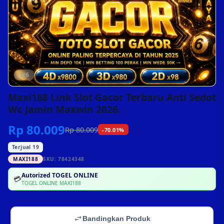
1/6
Maxi188 Link Slot Gacor Terbaru Anti Sedot
Wc Jamin Maxwin 2026.
Rp 80.009
Rp 80.009
-70.01%
Terjual 19
MAXI188
SKU:
78424348
Autorized TOGEL ONLINE
💳
TOGEL ONLINE MAXI188
Bandingkan Produk