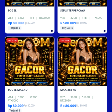
TOGEL
SITUS TERPERCAYA
VIE2
|
32GB
|
1TB
|
RTX5090
VIE3
|
32GB
|
1TB
|
RTX5090
Rp 80.009
Rp 80.009
Rp 80.009
Rp 80.009
Terjual 6
Terjual 5
-70.01%
-70.01%
TOGEL MACAU
MAXI188 4D
VIE4
|
32GB
|
512GB
|
VIE5
|
32GB
|
512GB
|
RTX5090
RTX5090
Rp 80.009
Rp 80.009
Rp 80.009
Rp 80.009
Terjual 6