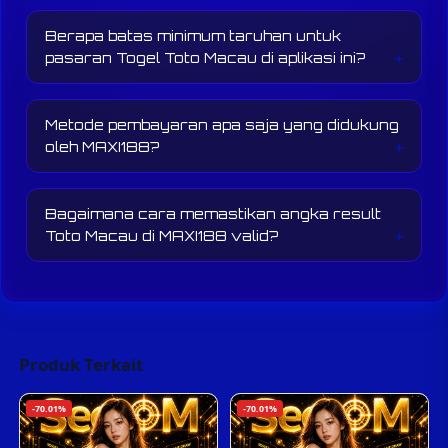
Tidak perlu. Anda cukup masuk ke aplikasi
menggunakan nama pengguna dan kata
Berapa batas minimum taruhan untuk
sandi yang sama dengan akun yang sudah
pasaran Togel Toto Macau di aplikasi ini?
Anda daftarkan sebelumnya.
Taruhan sangat terjangkau. MAXI188
menyediakan batas minimal taruhan yang
Metode pembayaran apa saja yang didukung
fleksibel sehingga seluruh kalangan pemain
oleh MAXI188?
dapat berpartisipasi dengan modal sesuai
keinginan.
Aplikasi mendukung beragam metode
pembayaran tepercaya, mencakup transfer
Bagaimana cara memastikan angka result
bank nasional, transfer via e-wallet populer,
Toto Macau di MAXI188 valid?
hingga deposit menggunakan Pulsa.
Seluruh hasil pemutaran angka ditarik secara
otomatis dari siaran live draw resmi Toto
Macau tanpa campur tangan pihak ketiga,
sehingga dipastikan 100% murni dan
transparan.
Produk Terkait
-70.01%
-70.01%