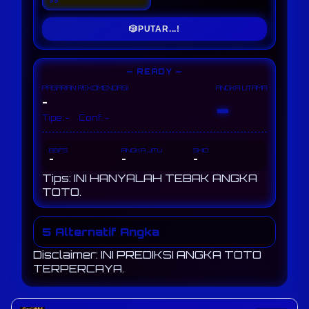
🎲
PUTAR...!
— READY —
PASARAN REKOMENDASI
ANGKA UTAMA
-
-
Tipe:
-
Conf:
-
BBFS
ANGKA JITU
SHIO
-
-
-
Tips: INI HANYALAH TEBAK ANGKA
TOTO.
5 Alternatif Angka
Disclaimer: INI PREDIKSI ANGKA TOTO
TERPERCAYA.