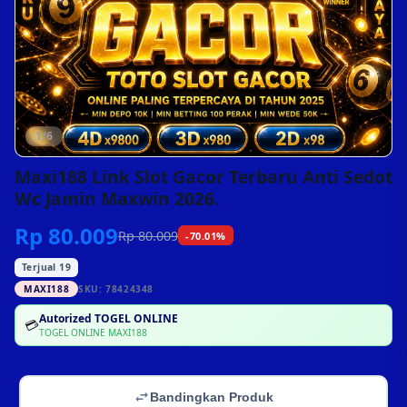
1/6
Maxi188 Link Slot Gacor Terbaru Anti Sedot
Wc Jamin Maxwin 2026.
Rp 80.009
Rp 80.009
-70.01%
Terjual 19
MAXI188
SKU:
78424348
Autorized TOGEL ONLINE
💳
TOGEL ONLINE MAXI188
Bandingkan Produk