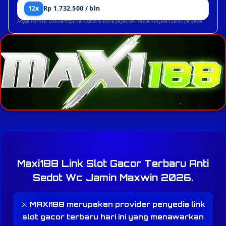
12x
Rp 1.732.500 / bln
Angka estimasi. Bisa berhttps://alllocations-active.pages.dev/ sesuai kebijakan bank / penyedia.
Maxi188 Link Slot Gacor Terbaru Anti
Sedot Wc Jamin Maxwin 2026.
⚔️
MAXI188 merupakan provider penyedia link
slot gacor terbaru hari ini yang menawarkan