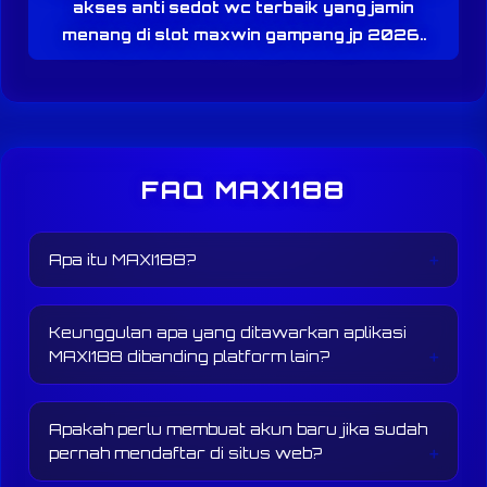
akses anti sedot wc terbaik yang jamin
menang di slot maxwin gampang jp 2026..
FAQ MAXI188
Apa itu MAXI188?
MAXI188 merupakan provider penyedia link
slot gacor terbaru hari ini yang menawarkan
Keunggulan apa yang ditawarkan aplikasi
akses anti sedot wc terbaik yang jamin
MAXI188 dibanding platform lain?
menang di slot maxwin gampang jp 2026...
MAXI188 mengintegrasikan teknologi fast-
loading yang membuat pemasangan angka
Apakah perlu membuat akun baru jika sudah
Togel Toto Macau berjalan tanpa delay,
pernah mendaftar di situs web?
dilengkapi navigasi simpel yang mudah
dipahami pemain pemula sekalipun.