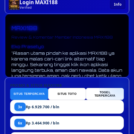
Login MAXI188
Info
Verified
MAXI188
Review & Komentar Member Indonesia MAXI188
Eko Prasetyo
"Alasan utama pindah ke aplikasi MAXI188 ya
karena malas cari-cari link alternatif tiap
minggu. Sekarang tinggal klik ikon aplikasi
langsung terbuka, aman dari nawala. Data akun
juga tersimpan aman, gak perlu ribet ketik ulang
username tiap kali mau cek hasil Macau."
PROMO & FITUR MAXI188
TOGEL
SITUS TERPERCAYA
SITUS TOTO
TERPERCAYA
3x
Rp 6.929.700 / bln
6x
Rp 3.464.900 / bln